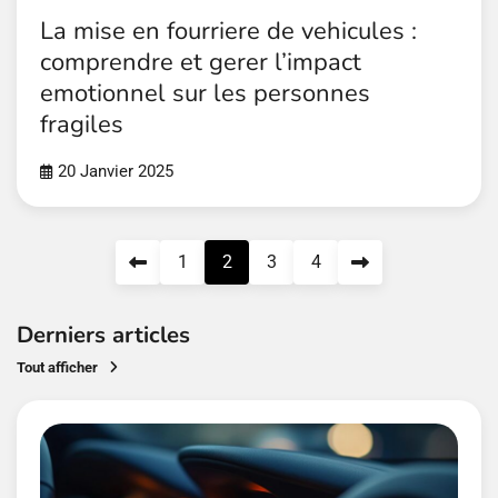
La mise en fourriere de vehicules :
comprendre et gerer l’impact
emotionnel sur les personnes
fragiles
20 Janvier 2025
Pagination
1
2
3
4
des
publications
Derniers articles
Tout afficher